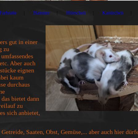
Farbratte
Hamster
Hörnchen
Kaninchen
rs gut in einer
g zu
n umfassendes
etc. Aber auch
sstücke eignen
dabei kaum
se durchaus
ne
 das bietet dann
eilauf zu
es sich anbietet,
 Getreide, Saaten, Obst, Gemüse,... aber auch hier dürf