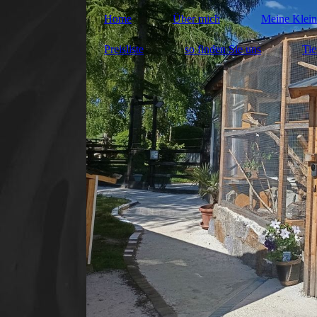
Home
Über mich
Meine Klei
Preisliste
so finden Sie uns
Tie