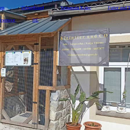
nen
Ziergeflügel
Singapura Katze
Futter und 
rpension
DE