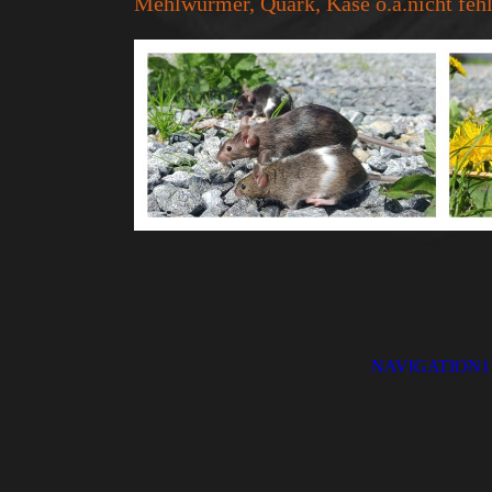
Mehlwürmer, Quark, Käse o.ä.nicht fehl
NAVIGATION1