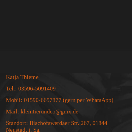
Katja Thieme
Tel.: 03596-5091409
Mobil: 01590-6657877 (gern per WhatsApp)
Mail: kleintierundco@gmx.de
Standort: Bischofswerdaer Str. 267, 01844
Neustadt i. Sa.