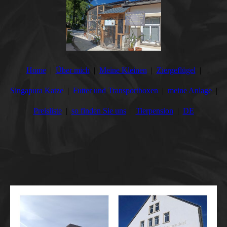
Home
Über mich
Meine Kleinen
Ziergeflügel
Singapura Katze
Futter und Transportboxen
meine Anlage
Preisliste
so finden Sie uns
Tierpension
DE