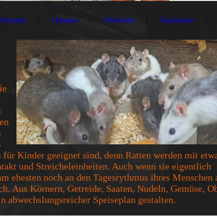
Farbratte
Hamster
Hörnchen
Kaninchen
ie
h
ben
h
s
s für Kinder geeignet sind, denn Ratten werden mit etw
akt und Streicheleinheiten. Auch wenn sie eigentlich
 am ehesten noch an den Tagesrythmus ihres Menschen 
ach. Aus Körnern, Getreide, Saaten, Nudeln, Gemüse, Ob
ein abwechslungsreicher Speiseplan gestalten.