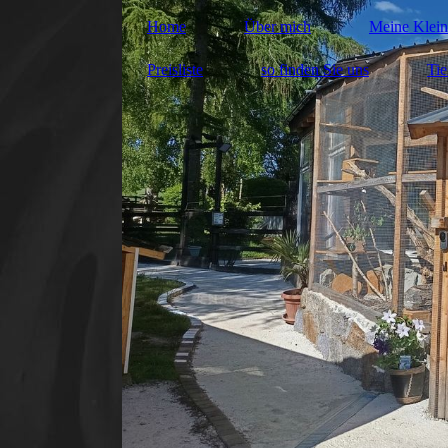
Home
Über mich
Meine Klei
Preisliste
so finden Sie uns
Tie