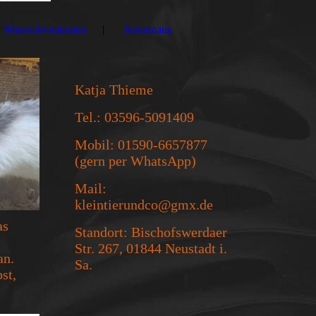
Meerschweinchen
Rennmaus
Katja Thieme
Tel.: 03596-5091409
Mobil: 01590-6657877
(gern per WhatsApp)
Mail:
kleintierundco@gmx.de
as
Standort: Bischofswerdaer
Str. 267, 01844 Neustadt i.
an.
Sa.
st,