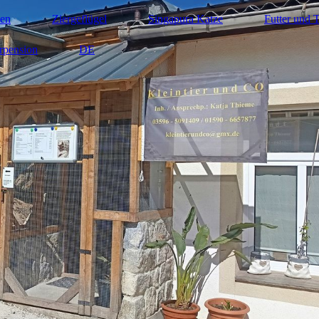
nen
Ziergeflügel
Singapura Katze
Futter und 
rpension
DE