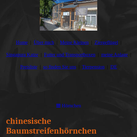
Home
Über mich
Meine Kleinen
Ziergeflügel
Singapura Katze
Futter und Transportboxen
meine Anlage
Preisliste
so finden Sie uns
Tierpension
DE
Hörnchen
chinesische
Baumstreifenhörnchen