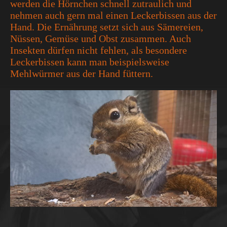
werden die Hörnchen schnell zutraulich und
nehmen auch gern mal einen Leckerbissen aus der
Hand. Die Ernährung setzt sich aus Sämereien,
Nüssen, Gemüse und Obst zusammen. Auch
Insekten dürfen nicht fehlen, als besondere
Leckerbissen kann man beispielsweise
Mehlwürmer aus der Hand füttern.